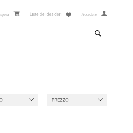
Liste dei desideri
 spesa
Accedere
O
PREZZO