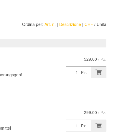
Ordina per:
Art. n.
|
Descrizione
|
CHF
/ Unità
529.00
/ Pz.
Pz.
herungsgerät
299.00
/ Pz.
Pz.
mittel