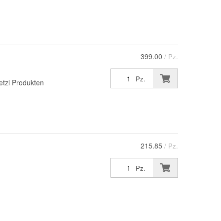
399.00
/ Pz.
Pz.
etzl Produkten
215.85
/ Pz.
Pz.