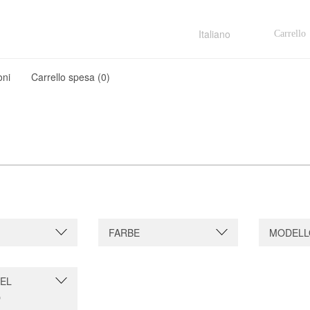
Carrello
Italiano
oni
Carrello spesa (
0
)
FARBE
MODELL
NEL
O