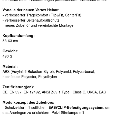
Vorteile der neuen Vertex Helme:
- verbesserter Tragekomfort (Flip&Fit, CenterFit)
- verbesserter Seitenaufprallschutz
- neues Zubeh
ö
r und vereinfachte Montage
Kopfbandumfang:
53-63 cm
Gewicht:
490 g
Material:
ABS (Acrylnitril-Butadien-Styrol), Polyamid, Polycarbonat,
hochfestes Polyester, Polyethylen
Zertifizierung(en):
CE, EN 397, EN 12492, ANSI Z89.1 Type I Class C, UKCA, EAC
Modulkonzept des Zubeh
ö
rs:
- Schutzvisier mit seitlichem
EASYCLIP-Befestigungssystem
, um
das Anbringen zu erleichtern
- Petzl-Stirnlampe mit