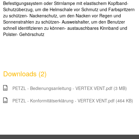
Befestigungssystem oder Stirnlampe mit elastischem Kopfband
-
Schutz
ü
berzug, um die Helmschale vor Schmutz und Farbspritzern
zu sch
ü
tzen
- Nackenschutz, um den Nacken vor Regen und
Sonnenstrahlen zu sch
ü
tzen
- Ausweishalter, um den Benutzer
schnell identifizieren zu k
ö
nnen
- austauschbares Kinnband und
Polster
- Geh
ö
rschutz
Downloads (2)
PETZL - Bedienungsanleitung - VERTEX VENT.pdf (3 MB)
PETZL - Konformitätserklärung - VERTEX VENT.pdf (464 KB)