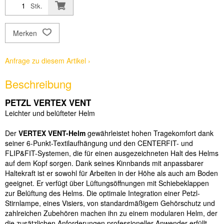
Stk.
Merken
Anfrage zu diesem Artikel ›
Beschreibung
PETZL VERTEX VENT
Leichter und bel
ü
fteter Helm
Der
VERTEX VENT-Helm
gew
ä
hrleistet hohen Tragekomfort dank
seiner 6-Punkt-Textilaufh
ä
ngung und den CENTERFIT- und
FLIP&FIT-Systemen, die f
ü
r einen ausgezeichneten Halt des Helms
auf dem Kopf sorgen. Dank seines Kinnbands mit anpassbarer
Haltekraft ist er sowohl f
ü
r Arbeiten in der H
ö
he als auch am Boden
geeignet. Er verf
ü
gt
ü
ber L
ü
ftungs
ö
ffnungen mit Schiebeklappen
zur Bel
ü
ftung des Helms. Die optimale Integration einer Petzl-
Stirnlampe, eines Visiers, von standardm
ä
ß
igem Geh
ö
rschutz und
zahlreichen Zubeh
ö
ren machen ihn zu einem modularen Helm, der
die zus
ä
tzlichen Anforderungen professioneller Anwender erf
ü
llt.