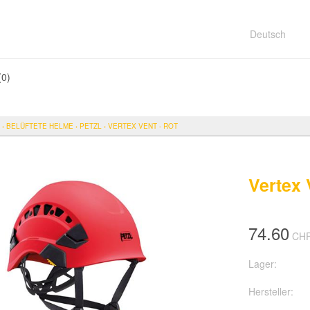
Deutsch
(
0
)
›
BELÜFTETE HELME
›
PETZL
›
VERTEX VENT - ROT
Vertex 
74.60
CH
Lager:
Hersteller: