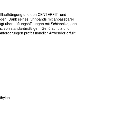
tilaufh
ä
ngung und den CENTERFIT- und
rgen. Dank seines Kinnbands mit anpassbarer
ü
gt
ü
ber L
ü
ftungs
ö
ffnungen mit Schiebeklappen
ers, von standardm
ä
ß
igem Geh
ö
rschutz und
 Anforderungen professioneller Anwender erf
ü
llt.
ethylen