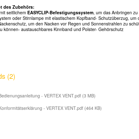
t des Zubeh
ö
rs:
 mit seitlichem
EASYCLIP-Befestigungssystem
, um das Anbringen zu 
ystem oder Stirnlampe mit elastischem Kopfband
- Schutz
ü
berzug, um 
Nackenschutz, um den Nacken vor Regen und Sonnenstrahlen zu sch
ü
zu k
ö
nnen
- austauschbares Kinnband und Polster
- Geh
ö
rschutz
s (2)
Bedienungsanleitung - VERTEX VENT.pdf (3 MB)
Konformitätserklärung - VERTEX VENT.pdf (464 KB)