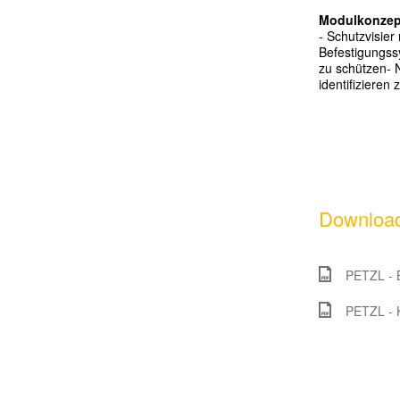
Modulkonzep
- Schutzvisier
Befestigungss
zu sch
ü
tzen
- 
identifizieren 
Download
PETZL - 
PETZL - 