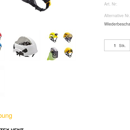
Art. Nr:
Alternative Nr.
Wiederbescha
Stk.
bung