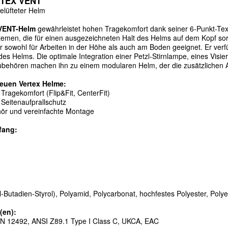
RTEX VENT
el
ü
fteter Helm
VENT-Helm
gew
ä
hrleistet hohen Tragekomfort dank seiner 6-Punkt-Tex
emen, die f
ü
r einen ausgezeichneten Halt des Helms auf dem Kopf so
er sowohl f
ü
r Arbeiten in der H
ö
he als auch am Boden geeignet. Er verf
des Helms. Die optimale Integration einer Petzl-Stirnlampe, eines Visi
ubeh
ö
ren machen ihn zu einem modularen Helm, der die zus
ä
tzlichen
neuen Vertex Helme:
 Tragekomfort (Flip&Fit, CenterFit)
 Seitenaufprallschutz
h
ö
r und vereinfachte Montage
fang:
il-Butadien-Styrol), Polyamid, Polycarbonat, hochfestes Polyester, Poly
(en):
N 12492, ANSI Z89.1 Type I Class C, UKCA, EAC