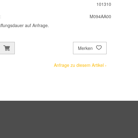
101310
:
M094AA00
ffungsdauer auf Anfrage.
Merken
Anfrage zu diesem Artikel ›