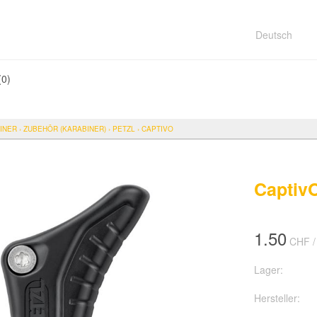
Deutsch
(
0
)
INER
›
ZUBEHÖR (KARABINER)
›
PETZL
›
CAPTIVO
Captiv
1.50
CHF
/
Lager:
Hersteller: