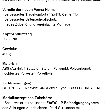
Vorteile der neuen Vertex Helme:
- verbesserter Tragekomfort (Flip&Fit, CenterFit)
- verbesserter Seitenaufprallschutz
- neues Zubeh
ö
r und vereinfachte Montage
Kopfbandumfang:
53-63 cm
Gewicht:
490 g
Material:
ABS (Acrylnitril-Butadien-Styrol), Polyamid, Polycarbonat,
hochfestes Polyester, Polyethylen
Zertifizierung(en):
CE, EN 397, EN 12492, ANSI Z89.1 Type I Class C, UKCA, EAC
Modulkonzept des Zubeh
ö
rs:
- Schutzvisier mit seitlichem
EASYCLIP-Befestigungssystem
, um
das Anbringen zu erleichtern
- Petzl-Stirnlampe mit