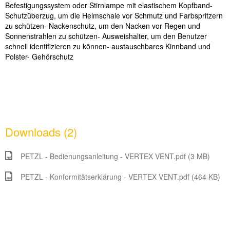
Befestigungssystem oder Stirnlampe mit elastischem Kopfband
-
Schutz
ü
berzug, um die Helmschale vor Schmutz und Farbspritzern
zu sch
ü
tzen
- Nackenschutz, um den Nacken vor Regen und
Sonnenstrahlen zu sch
ü
tzen
- Ausweishalter, um den Benutzer
schnell identifizieren zu k
ö
nnen
- austauschbares Kinnband und
Polster
- Geh
ö
rschutz
Downloads (2)
PETZL - Bedienungsanleitung - VERTEX VENT.pdf (3 MB)
PETZL - Konformitätserklärung - VERTEX VENT.pdf (464 KB)