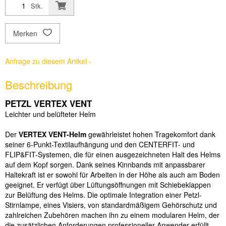
Stk.
Merken
Anfrage zu diesem Artikel ›
Beschreibung
PETZL VERTEX VENT
Leichter und bel
ü
fteter Helm
Der
VERTEX VENT-Helm
gew
ä
hrleistet hohen Tragekomfort dank
seiner 6-Punkt-Textilaufh
ä
ngung und den CENTERFIT- und
FLIP&FIT-Systemen, die f
ü
r einen ausgezeichneten Halt des Helms
auf dem Kopf sorgen. Dank seines Kinnbands mit anpassbarer
Haltekraft ist er sowohl f
ü
r Arbeiten in der H
ö
he als auch am Boden
geeignet. Er verf
ü
gt
ü
ber L
ü
ftungs
ö
ffnungen mit Schiebeklappen
zur Bel
ü
ftung des Helms. Die optimale Integration einer Petzl-
Stirnlampe, eines Visiers, von standardm
ä
ß
igem Geh
ö
rschutz und
zahlreichen Zubeh
ö
ren machen ihn zu einem modularen Helm, der
die zus
ä
tzlichen Anforderungen professioneller Anwender erf
ü
llt.