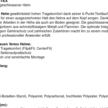
RTEX
 geschlossener Helm
 Helm
gew
ä
hrleistet hohen Tragekomfort dank seiner 6-Punkt-Textilau
 f
ü
r einen ausgezeichneten Halt des Helms auf dem Kopf sorgen. Dank
ü
r Arbeiten in der H
ö
he als auch am Boden geeignet. Die geschlossen
pritzern aus schmelzfl
ü
ssigem Metall und Flammen. Die optimale Integr
igem Geh
ö
rschutz und zahlreichen Zubeh
ö
ren macht ihn zu einem mod
 professioneller Anwender erf
ü
llt.
neuen Vertex Helme:
 Tragekomfort (Flip&Fit, CenterFit)
 Seitenaufprallschutz
h
ö
r und vereinfachte Montage
fang:
il-Butadien-Styrol), Polyamid, Polycarbonat, hochfester Polyester, Polye
(en):