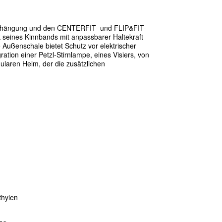
fh
ä
ngung und den CENTERFIT- und FLIP&FIT-
 seines Kinnbands mit anpassbarer Haltekraft
e Au
ß
enschale bietet Schutz vor elektrischer
ation einer Petzl-Stirnlampe, eines Visiers, von
ularen Helm, der die zus
ä
tzlichen
thylen