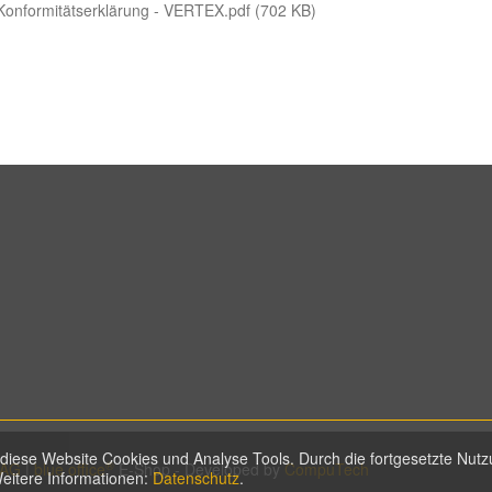
Konformitätserklärung - VERTEX.pdf (702 KB)
diese Website Cookies und Analyse Tools. Durch die fortgesetzte Nutzu
®
 AG
|
blue office
E-Shop - Developed by
CompuTech
eitere Informationen:
Datenschutz
.