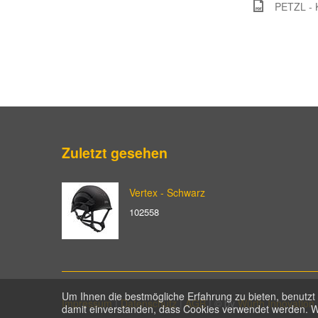
PETZL - 
Zuletzt gesehen
Vertex - Schwarz
102558
Um Ihnen die bestmögliche Erfahrung zu bieten, benutzt 
Impressum
|
Datenschutz
|
AGB
| © by
Würth Innovation
damit einverstanden, dass Cookies verwendet werden. W