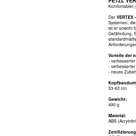
PETZL VE
Komfortabler,
Der
VERTEX -
Systemen, die
ist er sowohl f
Gef
ä
hrdung, S
standardm
ä
ß
Anforderungen
Vorteile der 
- verbesserter
- verbesserter
- neues Zube
Kopfbandum
53-63 cm
Gewicht:
490 g
Material:
ABS (Acrylnitr
Zertifizierung