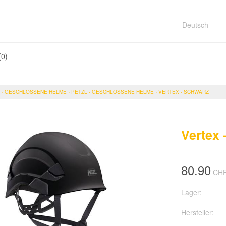
Deutsch
(
0
)
›
GESCHLOSSENE HELME
›
PETZL - GESCHLOSSENE HELME
›
VERTEX - SCHWARZ
Vertex 
80.90
CH
Lager:
Hersteller: