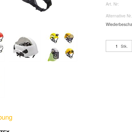
Art. Nr:
Alternative Nr.
Wiederbescha
Stk.
bung