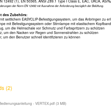
N 12492 (1), EN 50365, ANSI Z89.1 Type I Class E, EAC, UKCA, AS/
nforderungen der Norm EN 12492 mit Ausnahme der Anforderung bez
ü
glich der Bel
ü
ftung.
t des Zubeh
ö
rs:
 mit seitlichem EASYCLIP-Befestigungssystem, um das Anbringen zu erl
lampe mit Befestigungssystem oder Stirnlampe mit elastischem Kopfband
ug, um die Helmschale vor Schmutz und Farbspritzern zu sch
ü
tzen
z, um den Nacken vor Regen und Sonnenstrahlen zu sch
ü
tzen
r, um den Benutzer schnell identifizieren zu k
ö
nnen
s (2)
Bedienungsanleitung - VERTEX.pdf (3 MB)