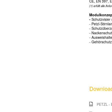
CE, EN 397, E
(1) erf
ü
llt alle A
Modulkonzep
-
Schutzvisier
- Petzl-Stirn
- Schutz
ü
berz
- Nackenschut
- Ausweishalte
- Geh
ö
rschutz
Download
PETZL - 