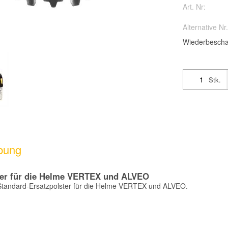
Art. Nr:
Alternative Nr.
Wiederbescha
Stk.
bung
er f
ü
r die Helme VERTEX und ALVEO
 Standard-Ersatzpolster für die Helme VERTEX und ALVEO.