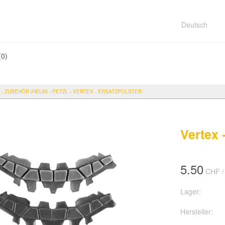
Deutsch
(
0
)
›
ZUBEHÖR (HELM)
›
PETZL
›
VERTEX - ERSATZPOLSTER
Vertex 
5.50
CHF
/
Lager:
Hersteller: