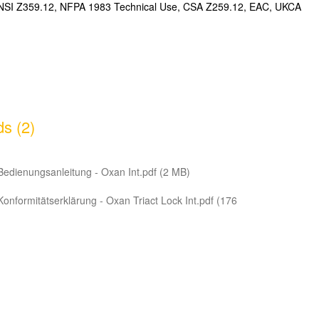
NSI Z359.12, NFPA 1983 Technical Use, CSA Z259.12, EAC, UKCA
s (2)
edienungsanleitung - Oxan Int.pdf (2 MB)
onformitätserklärung - Oxan Triact Lock Int.pdf (176