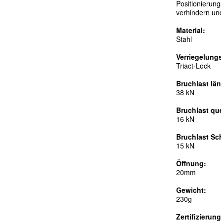
Positionierun
verhindern un
Material:
Stahl
Verriegelung
Triact-Lock
Bruchlast l
ä
n
38 kN
Bruchlast qu
16 kN
Bruchlast Sc
15 kN
Ö
ffnung:
20mm
Gewicht:
230g
Zertifizierung