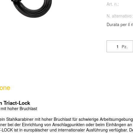
Art. n.:
N. alternativo:
Durata per il 
Pz.
ione
 Triact-Lock
 mit hoher Bruchlast
 ein Stahlkarabiner mit hoher Bruchlast f
ü
r schwierige Arbeitsumgebun
iner bei der Einrichtung von Anschlagpunkten oder beim Einh
ä
ngen an 
LOCK ist in europ
ä
ischer und internationaler Ausf
ü
hrung verf
ü
gbar. 