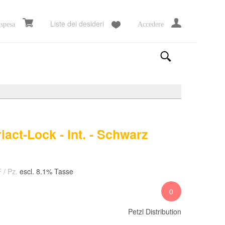
Liste dei desideri
 spesa
Accedere
iact-Lock - Int. - Schwarz
F
/ Pz.
escl. 8.1% Tasse
0
Petzl Distribution