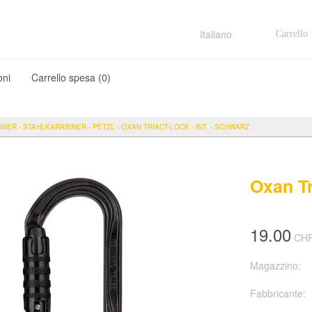
Carrello
Italiano
oni
Carrello spesa (
0
)
INER
›
STAHLKARABINER
›
PETZL
›
OXAN TRIACT-LOCK - INT. - SCHWARZ
Oxan Tr
19.00
CH
Magazzino:
Fabbricante: