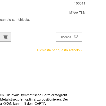
100511
M72A TLN
ricambio su richiesta.
Ricorda
Richiesta per questo articolo ›
gen. Die ovale symmetrische Form erm
ö
glicht
Metallstrukturen optimal zu positionieren. Der
Der OXAN kann mit dem CAPTIV-