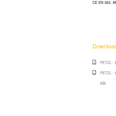
CE EN 362, A
Download
PETZL - B
PETZL - K
KB)