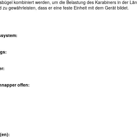
gsb
ü
gel kombiniert werden, um die Belastung des Karabiners in der L
ä
n
d zu gew
ä
hrleisten, dass er eine feste Einheit mit dem Ger
ä
t bildet.
ssystem:
gs:
er:
hnapper offen:
(en):